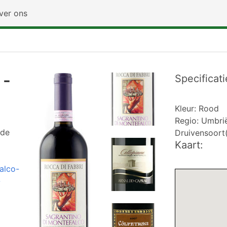
ver ons
 -
Specificati
Kleur: Rood
Regio: Umbri
nde
Druivensoort(
Kaart:
alco-
-