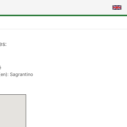
es:
ë
en): Sagrantino